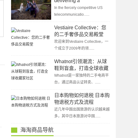
delivering a
comprehensive customer
In the fiercely competitive US
experience,
telecommunicatio......
encompassing both
network and services
Vestiaire Collective：您
的二手奢侈品交易殿堂
欢迎来到Vestiaire Collective，一
个成立于2009年的领......
Whatnot引领潮流：从球
鞋到盲盒，打造全球收藏
家社区
Whatnot是一家独特的二手电商平
台，通过商品认证转卖、......
日本购物如何退税 日本购
物退税方式及流程
近几年中国出国旅游的认识越来越
多，其中日本旅游对中国......
海淘商品导航