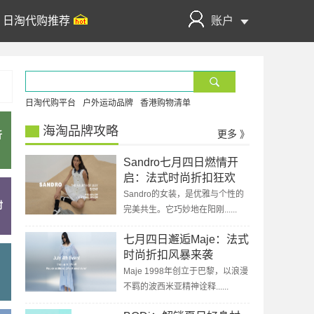
日淘代购推荐
账户
日淘代购平台
户外运动品牌
香港购物清单
海淘品牌攻略
更多 》
折
Sandro七月四日燃情开
启：法式时尚折扣狂欢
Sandro的女装，是优雅与个性的
时
完美共生。它巧妙地在阳刚......
七月四日邂逅Maje：法式
时尚折扣风暴来袭
Maje 1998年创立于巴黎，以浪漫
不羁的波西米亚精神诠释......