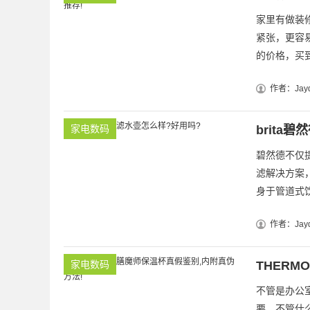
家里有做装
紧张，更容易
的价格，买到
作者：Jayd
家电数码
brita
碧然德不仅
滤解决方案
身于管道式饮
作者：Jayd
家电数码
THERM
不管是办公
要，不管什