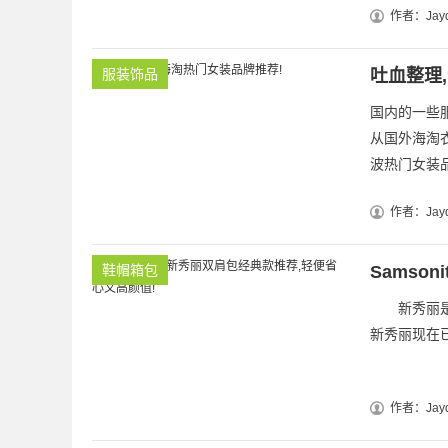
作者：Jayd
服装饰品
吐血整理
国内的一些
从国外海淘
波热门女装品
作者：Jayd
鞋帽箱包
Samso
新秀丽是19
新秀丽现在已
作者：Jayd