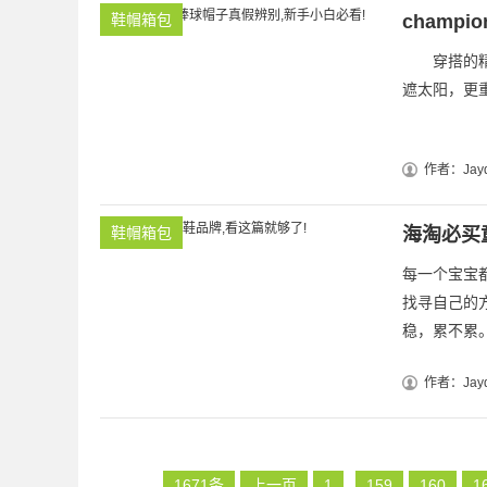
鞋帽箱包
champ
穿搭的精髓
遮太阳，更重
作者：Jayd
鞋帽箱包
海淘必买
每一个宝宝
找寻自己的
稳，累不累。
作者：Jayd
1671条
上一页
1
159
160
1
..