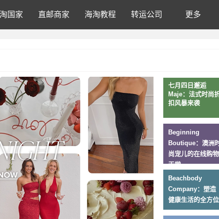
淘国家
直邮商家
海淘教程
转运公司
更多
七月四日邂逅
Maje：法式时尚
扣风暴来袭
Beginning
Boutique：澳洲
尚宠儿的在线购物
天堂
Beachbody
Company：塑造
健康生活的全方位