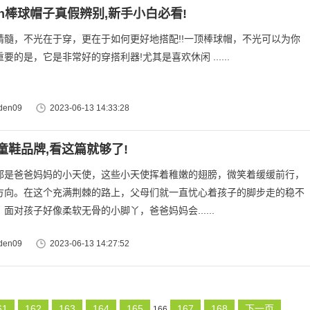
ion棒球帽子真假辨别,新手小白必看!
，不光在于穿，更在于如何更好地搭配!!一顶棒球帽，不光可以为你
要的是，它是非常好的穿搭利器!尤其是喜欢休闲 ......
en09
2023-06-13 14:33:28
童鞋品牌,看这篇就够了!
都是爸爸妈妈的小天使，这些小天使挥着稚嫩的翅膀，微笑着缓缓前行，
方向。在这个充满荆棘的路上，父母们就一直忧心着孩子的脚步走的稳不
面对孩子好像柔软无骨的小脚丫，爸爸妈妈会......
en09
2023-06-13 14:27:52
61
162
163
164
165
167
168
下一页
166