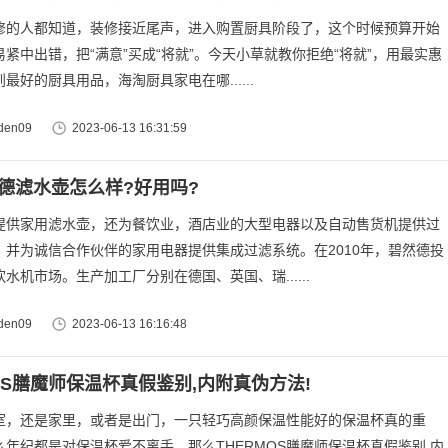
修的人都知道，装修接近尾声，进入购置厨具阶段了，这个时候预算开始
紧中出错，把“满意”买成“将就”。今天小草就教你拒绝“将就”，用最实惠
最好的厨具用品，海淘厨具家电在哪......
en09
2023-06-13 16:31:59
碧然德滤水壶怎么样?好用吗?
提供家用滤水壶，还为餐饮业，酒店业的大型电器以及自动售货机提供过
，并为诚信合作伙伴的家用电器提供集成过滤系统。在2010年，碧然德投
水机市场。生产加工厂分别在德国、英国、瑞......
en09
2023-06-13 16:16:48
OS膳魔师保温杯真假鉴别,内附真伪方法!
室，还是家里，或者是出门，一只轻巧高颜保温性能好的保温杯真的重
么年纪都是对保温杯爱不离手。那么THERMOS膳魔师保温杯真假鉴别,内