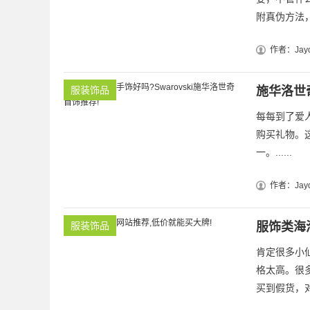
附真伪方法，一
作者：Jayd
服装饰品
施华洛世奇
每每到了爱
购买礼物。
一。......
作者：Jayd
服装饰品
服饰类海
肯定很多小
格太高。很
买到假货，对