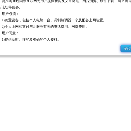
议
请阅读协议
确