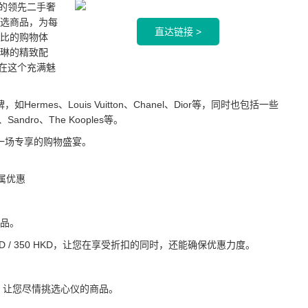
9年的领先二手奢
选商品，为每
直达链接 >
比的购物体
琳的精致配
，共同在这个充满魅
，如Hermes、Louis Vuitton、Chanel、Dior等，同时也包括一些
ndro、The Kooples等。
带来了一场专享的购物盛宴。
月专属优惠
品。
 65 AUD / 350 HKD，让您在享受折扣的同时，还能确保优惠力度。
间，让您尽情挑选心仪的商品。