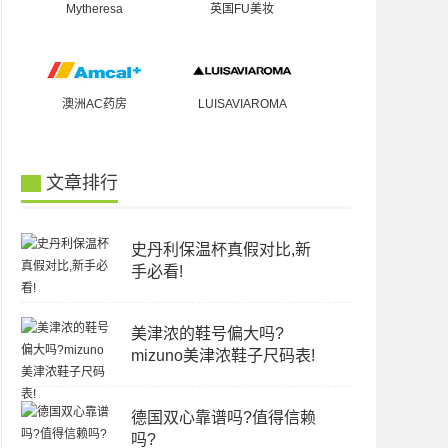
Mytheresa
英国FU美妆
澳洲AC药房
LUISAVIAROMA
文章排行
史丹利保温杯真假对比,新
手必看!
美津浓的鞋号偏大吗?
mizuno美津浓鞋子尺码表!
德国双心靠谱吗?值得信赖
吗?