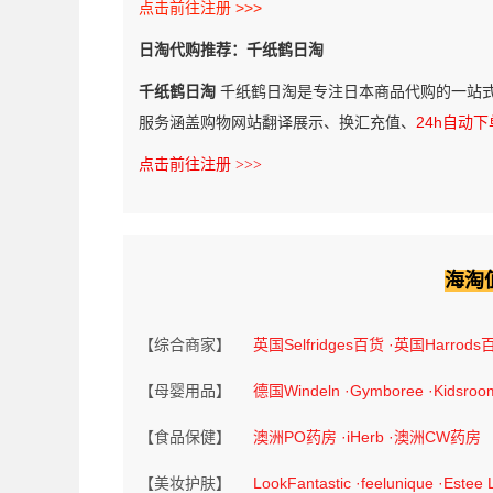
点击前往注册 >>>
日淘代购推荐：千纸鹤日淘
千纸鹤日淘
千纸鹤日淘是专注日本商品代购的一站
服务涵盖购物网站翻译展示、换汇充值、
24h自动下
点击前往注册 >>>
海淘
【综合商家】
英国Selfridges百货
·英国Harrods
【母婴用品】
德国Windeln
·Gymboree
·Kidsroo
【食品保健】
澳洲PO药房
·iHerb
·澳洲CW药房
【美妆护肤】
LookFantastic
·feelunique
·Estee 