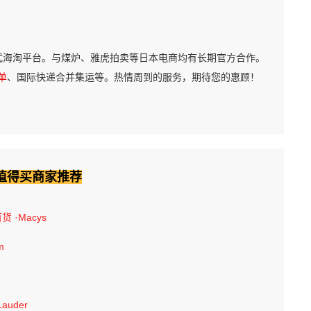
式海淘平台。与煤炉、雅虎拍卖等日本电商均有长期官方合作。
单
、国际快递合并集运等。热情周到的服务，期待您的惠顾！
值得买商家推荐
百货
·Macys
m
Lauder