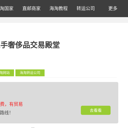
淘国家
直邮商家
海淘教程
转运公司
更多
e：您的二手奢侈品交易殿堂
淘网站
海淘转运公司
费，有贸易
去看看
路线！