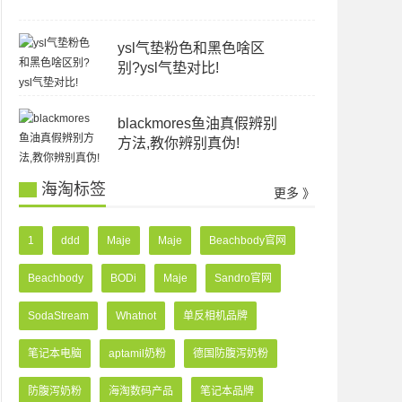
ysl气垫粉色和黑色啥区
别?ysl气垫对比!
blackmores鱼油真假辨别
方法,教你辨别真伪!
海淘标签
更多 》
1
ddd
Maje
Maje
Beachbody官网
Beachbody
BODi
Maje
Sandro官网
SodaStream
Whatnot
单反相机品牌
笔记本电脑
aptamil奶粉
德国防腹泻奶粉
防腹泻奶粉
海淘数码产品
笔记本品牌