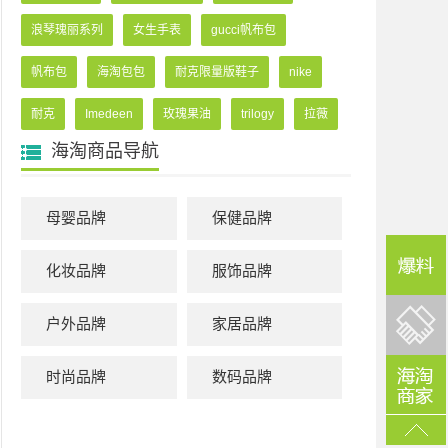
浪琴瑰丽系列
女生手表
gucci帆布包
帆布包
海淘包包
耐克限量版鞋子
nike
耐克
Imedeen
玫瑰果油
trilogy
拉薇
海淘商品导航
母婴品牌
保健品牌
化妆品牌
服饰品牌
户外品牌
家居品牌
时尚品牌
数码品牌