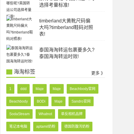
选择考量标准!
timberland大黄靴尺码偏
大吗?timberland鞋码对照
表!
泰国海淘转运包裹要多久?
泰国海淘转运时效!
海淘标签
更多 》
1
ddd
Maje
Maje
Beachbody官网
Beachbody
BODi
Maje
Sandro官网
SodaStream
Whatnot
单反相机品牌
笔记本电脑
aptamil奶粉
德国防腹泻奶粉