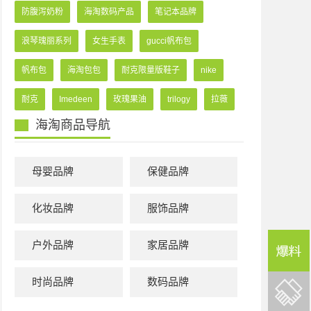
防腹泻奶粉
海淘数码产品
笔记本品牌
浪琴瑰丽系列
女生手表
gucci帆布包
帆布包
海淘包包
耐克限量版鞋子
nike
耐克
Imedeen
玫瑰果油
trilogy
拉薇
海淘商品导航
母婴品牌
保健品牌
化妆品牌
服饰品牌
户外品牌
家居品牌
时尚品牌
数码品牌