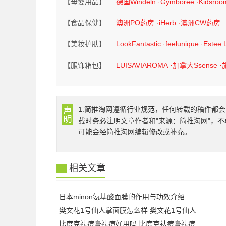
【母婴用品】
德国Windeln
·Gymboree
·Kidsroo
【食品保健】
澳洲PO药房
·iHerb
·澳洲CW药房
【美妆护肤】
LookFantastic
·feelunique
·Estee 
【服饰箱包】
LUISAVIAROMA
·加拿大Ssense
·
1.简推淘网遵循行业规范，任何转载的稿件都会
载时务必注明文章作者和"来源：简推淘网"，不
可能会经简推淘网编辑修改或补充。
相关文章
日本minon氨基酸面膜的作用与功效介绍
樊文花1号仙人掌面膜怎么样 樊文花1号仙人
比度克祛痘膏祛痘好用吗 比度克祛痘膏祛痘