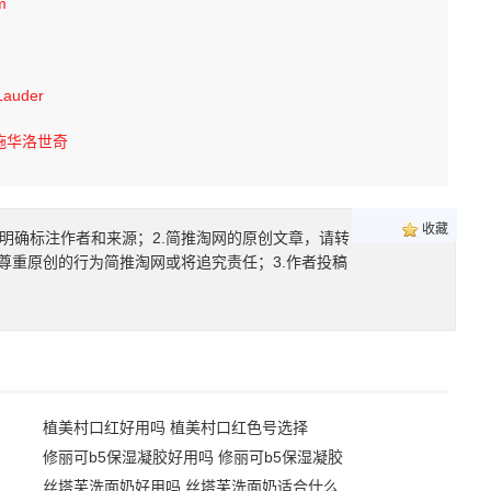
m
Lauder
施华洛世奇
收藏
明确标注作者和来源；2.简推淘网的原创文章，请转
尊重原创的行为简推淘网或将追究责任；3.作者投稿
植美村口红好用吗 植美村口红色号选择
修丽可b5保湿凝胶好用吗 修丽可b5保湿凝胶
丝塔芙洗面奶好用吗 丝塔芙洗面奶适合什么