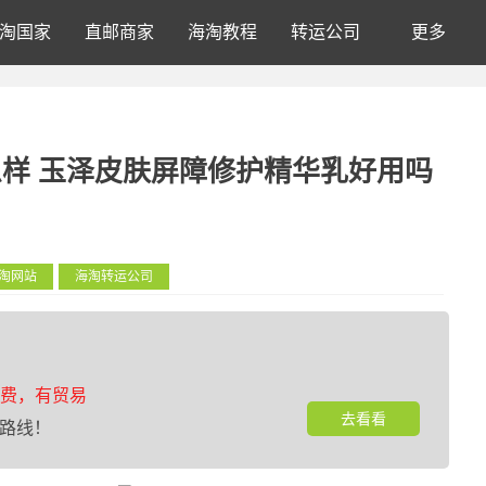
淘国家
直邮商家
海淘教程
转运公司
更多
样 玉泽皮肤屏障修护精华乳好用吗
淘网站
海淘转运公司
费，有贸易
去看看
路线！